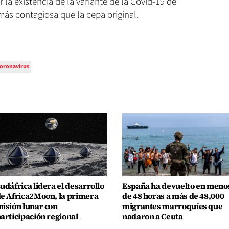
 la existencia de la variante de la Covid-19 de
ás contagiosa que la cepa original.
oronavirus
udáfrica lidera el desarrollo
España ha devuelto en meno
e Africa2Moon, la primera
de 48 horas a más de 48,000
isión lunar con
migrantes marroquíes que
articipación regional
nadaron a Ceuta