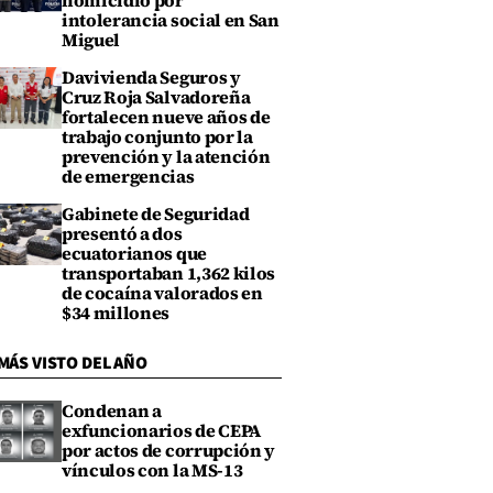
homicidio por
intolerancia social en San
Miguel
Davivienda Seguros y
Cruz Roja Salvadoreña
fortalecen nueve años de
trabajo conjunto por la
prevención y la atención
de emergencias
Gabinete de Seguridad
presentó a dos
ecuatorianos que
transportaban 1,362 kilos
de cocaína valorados en
$34 millones
MÁS VISTO DEL AÑO
Condenan a
exfuncionarios de CEPA
por actos de corrupción y
vínculos con la MS-13