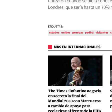
utilizaron cuando se dio a conocer
Londres, que sería hasta un 70% m
ETIQUETAS:
estados
unidos
pruebas
pedirá
visitantes
c
MÁS EN INTERNACIONALES
The Times: Infantino negocia
S
en secreto la final del
d
Mundial 2030 con Marruecos
m
a cambio de apoyo para
p
reelegirse al frente de la FIFA