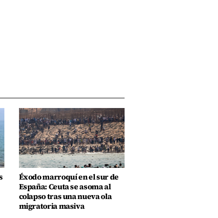
s
Éxodo marroquí en el sur de
España: Ceuta se asoma al
colapso tras una nueva ola
migratoria masiva