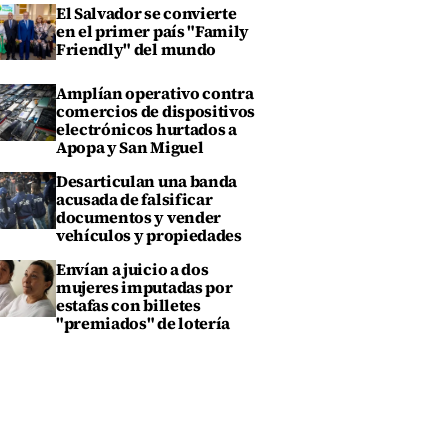
El Salvador se convierte
en el primer país "Family
Friendly" del mundo
Amplían operativo contra
comercios de dispositivos
electrónicos hurtados a
Apopa y San Miguel
Desarticulan una banda
acusada de falsificar
documentos y vender
vehículos y propiedades
Envían a juicio a dos
mujeres imputadas por
estafas con billetes
"premiados" de lotería