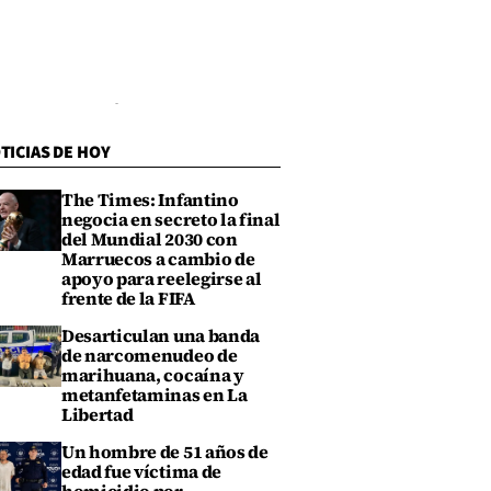
TICIAS DE HOY
The Times: Infantino
negocia en secreto la final
del Mundial 2030 con
Marruecos a cambio de
apoyo para reelegirse al
frente de la FIFA
Desarticulan una banda
de narcomenudeo de
marihuana, cocaína y
metanfetaminas en La
Libertad
Un hombre de 51 años de
edad fue víctima de