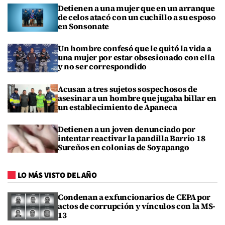
Detienen a una mujer que en un arranque
de celos atacó con un cuchillo a su esposo
en Sonsonate
Un hombre confesó que le quitó la vida a
una mujer por estar obsesionado con ella
y no ser correspondido
Acusan a tres sujetos sospechosos de
asesinar a un hombre que jugaba billar en
un establecimiento de Apaneca
Detienen a un joven denunciado por
intentar reactivar la pandilla Barrio 18
Sureños en colonias de Soyapango
LO MÁS VISTO DEL AÑO
Condenan a exfuncionarios de CEPA por
actos de corrupción y vínculos con la MS-
13