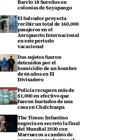
Barrio 18 Sureños en
colonias de Soyapango
El Salvador proyecta
recibir un total de 160,000
pasajeros en el
Aeropuerto Internacional
en este periodo
vacacional
Dos sujetos fueron
detenidos por el
homicidio de un hombre
de 66 años en El
Divisadero
Policía recupera más de
$1,000 en efectivo que
fueron hurtados de una
casa en Chalchuapa
The Times: Infantino
negocia en secreto la final
del Mundial 2030 con
Marruecos a cambio de