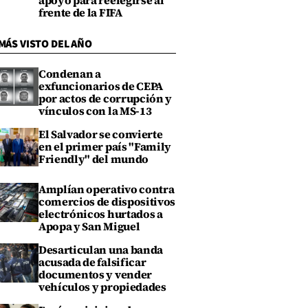
apoyo para reelegirse al
frente de la FIFA
MÁS VISTO DEL AÑO
Condenan a
exfuncionarios de CEPA
por actos de corrupción y
vínculos con la MS-13
El Salvador se convierte
en el primer país "Family
Friendly" del mundo
Amplían operativo contra
comercios de dispositivos
electrónicos hurtados a
Apopa y San Miguel
Desarticulan una banda
acusada de falsificar
documentos y vender
vehículos y propiedades