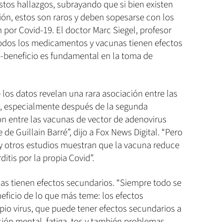
tos hallazgos, subrayando que si bien existen
ión, estos son raros y deben sopesarse con los
 por Covid-19. El doctor Marc Siegel, profesor
todos los medicamentos y vacunas tienen efectos
go-beneficio es fundamental en la toma de
e los datos revelan una rara asociación entre las
s, especialmente después de la segunda
ón entre las vacunas de vector de adenovirus
de Guillain Barré”, dijo a Fox News Digital. “Pero
 “y otros estudios muestran que la vacuna reduce
itis por la propia Covid”.
nas tienen efectos secundarios. “Siempre todo se
neficio de lo que más teme: los efectos
pio virus, que puede tener efectos secundarios a
ión mental, fatiga, tos y también problemas