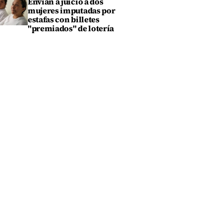
Envían a juicio a dos
mujeres imputadas por
estafas con billetes
"premiados" de lotería