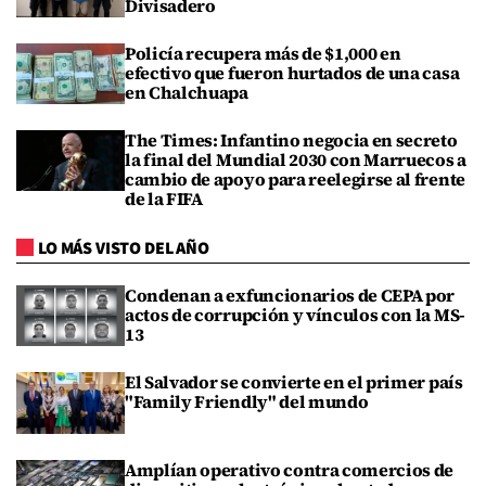
Divisadero
Policía recupera más de $1,000 en
efectivo que fueron hurtados de una casa
en Chalchuapa
The Times: Infantino negocia en secreto
la final del Mundial 2030 con Marruecos a
cambio de apoyo para reelegirse al frente
de la FIFA
LO MÁS VISTO DEL AÑO
Condenan a exfuncionarios de CEPA por
actos de corrupción y vínculos con la MS-
13
El Salvador se convierte en el primer país
"Family Friendly" del mundo
Amplían operativo contra comercios de