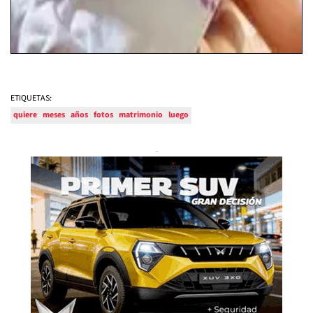
ETIQUETAS:
quiere
meses
años
fotos
matrimonio
luego