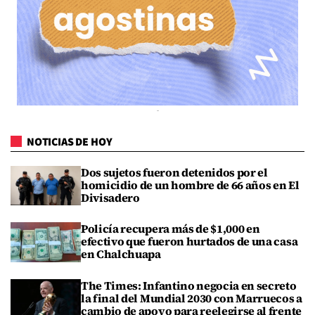
NOTICIAS DE HOY
Dos sujetos fueron detenidos por el
homicidio de un hombre de 66 años en El
Divisadero
Policía recupera más de $1,000 en
efectivo que fueron hurtados de una casa
en Chalchuapa
The Times: Infantino negocia en secreto
la final del Mundial 2030 con Marruecos a
cambio de apoyo para reelegirse al frente