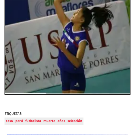
ETIQUETAS:
caso
perú
futbolista
muerte
años
selección