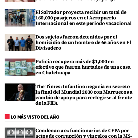
El Salvador proyecta recibir un total de
160,000 pasajeros en el Aeropuerto
Internacional en este periodo vacacional
Dos sujetos fueron detenidos por el
homicidio de un hombre de 66 años en El
Divisadero
Policía recupera más de $1,000 en
efectivo que fueron hurtados de una casa
en Chalchuapa
The Times: Infantino negocia en secreto
la final del Mundial 2030 con Marruecos a
cambio de apoyo para reelegirse al frente
de la FIFA
LO MÁS VISTO DEL AÑO
Condenan a exfuncionarios de CEPA por
actos de corrupción y vínculos con la MS-