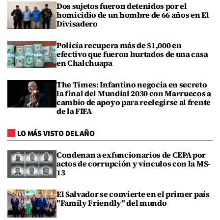
Dos sujetos fueron detenidos por el
homicidio de un hombre de 66 años en El
Divisadero
Policía recupera más de $1,000 en
efectivo que fueron hurtados de una casa
en Chalchuapa
The Times: Infantino negocia en secreto
la final del Mundial 2030 con Marruecos a
cambio de apoyo para reelegirse al frente
de la FIFA
LO MÁS VISTO DEL AÑO
Condenan a exfuncionarios de CEPA por
actos de corrupción y vínculos con la MS-
13
El Salvador se convierte en el primer país
"Family Friendly" del mundo