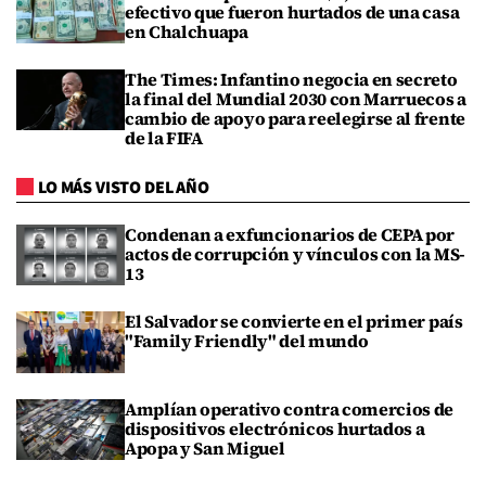
efectivo que fueron hurtados de una casa
en Chalchuapa
The Times: Infantino negocia en secreto
la final del Mundial 2030 con Marruecos a
cambio de apoyo para reelegirse al frente
de la FIFA
LO MÁS VISTO DEL AÑO
Condenan a exfuncionarios de CEPA por
actos de corrupción y vínculos con la MS-
13
El Salvador se convierte en el primer país
"Family Friendly" del mundo
Amplían operativo contra comercios de
dispositivos electrónicos hurtados a
Apopa y San Miguel