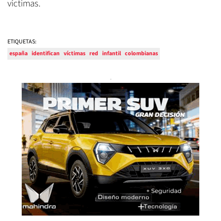
víctimas.
ETIQUETAS:
españa
identifican
víctimas
red
infantil
colombianas