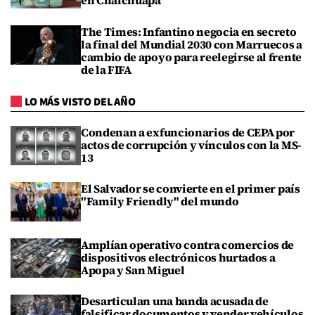
en Chalchuapa
The Times: Infantino negocia en secreto
la final del Mundial 2030 con Marruecos a
cambio de apoyo para reelegirse al frente
de la FIFA
LO MÁS VISTO DEL AÑO
Condenan a exfuncionarios de CEPA por
actos de corrupción y vínculos con la MS-
13
El Salvador se convierte en el primer país
"Family Friendly" del mundo
Amplían operativo contra comercios de
dispositivos electrónicos hurtados a
Apopa y San Miguel
Desarticulan una banda acusada de
falsificar documentos y vender vehículos