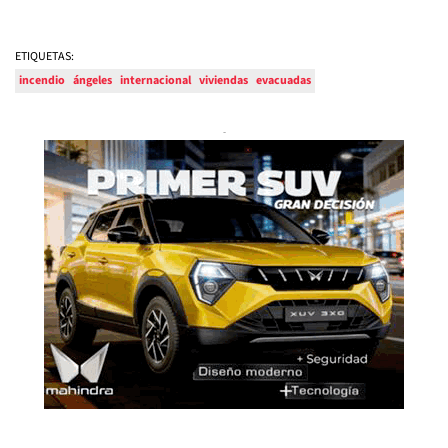
ETIQUETAS:
incendio
ángeles
internacional
viviendas
evacuadas