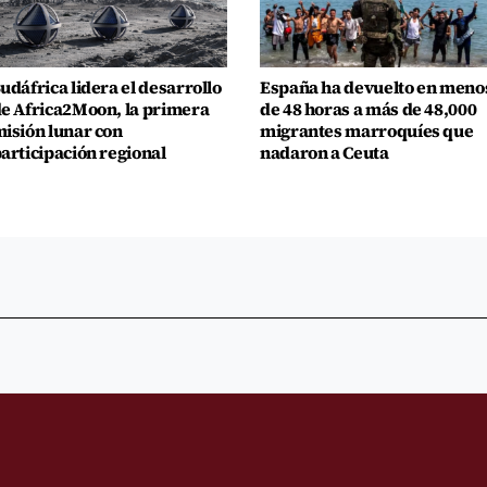
udáfrica lidera el desarrollo
España ha devuelto en meno
e Africa2Moon, la primera
de 48 horas a más de 48,000
isión lunar con
migrantes marroquíes que
articipación regional
nadaron a Ceuta