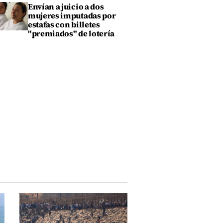
Envían a juicio a dos
mujeres imputadas por
estafas con billetes
"premiados" de lotería