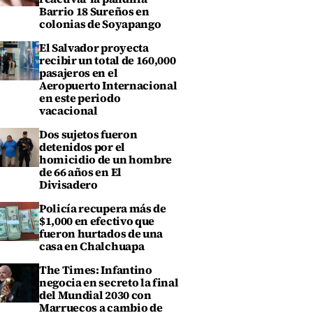
Barrio 18 Sureños en
colonias de Soyapango
El Salvador proyecta
recibir un total de 160,000
pasajeros en el
Aeropuerto Internacional
en este periodo
vacacional
Dos sujetos fueron
detenidos por el
homicidio de un hombre
de 66 años en El
Divisadero
Policía recupera más de
$1,000 en efectivo que
fueron hurtados de una
casa en Chalchuapa
The Times: Infantino
negocia en secreto la final
del Mundial 2030 con
Marruecos a cambio de