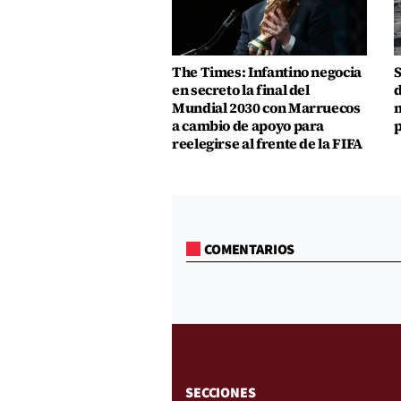
The Times: Infantino negocia
S
en secreto la final del
d
Mundial 2030 con Marruecos
m
a cambio de apoyo para
p
reelegirse al frente de la FIFA
COMENTARIOS
SECCIONES