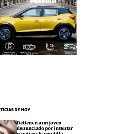
TICIAS DE HOY
Detienen a un joven
denunciado por intentar
reactivar la pandilla