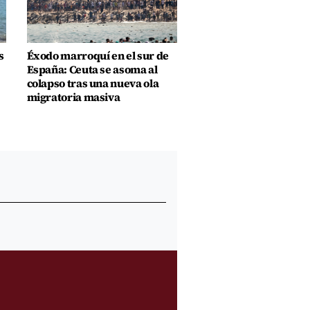
s
Éxodo marroquí en el sur de
España: Ceuta se asoma al
colapso tras una nueva ola
migratoria masiva