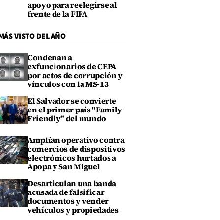
apoyo para reelegirse al
frente de la FIFA
MÁS VISTO DEL AÑO
Condenan a
exfuncionarios de CEPA
por actos de corrupción y
vínculos con la MS-13
El Salvador se convierte
en el primer país "Family
Friendly" del mundo
Amplían operativo contra
comercios de dispositivos
electrónicos hurtados a
Apopa y San Miguel
Desarticulan una banda
acusada de falsificar
documentos y vender
vehículos y propiedades