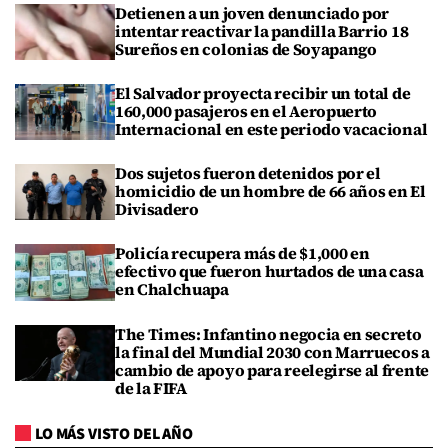
Detienen a un joven denunciado por
intentar reactivar la pandilla Barrio 18
Sureños en colonias de Soyapango
El Salvador proyecta recibir un total de
160,000 pasajeros en el Aeropuerto
Internacional en este periodo vacacional
Dos sujetos fueron detenidos por el
homicidio de un hombre de 66 años en El
Divisadero
Policía recupera más de $1,000 en
efectivo que fueron hurtados de una casa
en Chalchuapa
The Times: Infantino negocia en secreto
la final del Mundial 2030 con Marruecos a
cambio de apoyo para reelegirse al frente
de la FIFA
LO MÁS VISTO DEL AÑO