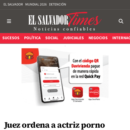
EL SALVADOR
MUNDIAL 2026
DETENCIÓN
SUCESOS
POLÍTICA
SOCIAL
JUDICIALES
NEGOCIOS
INTERNA
Juez ordena a actriz porno