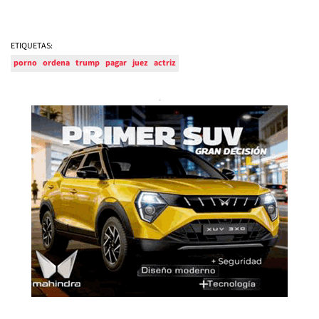
ETIQUETAS:
porno
ordena
trump
pagar
juez
actriz