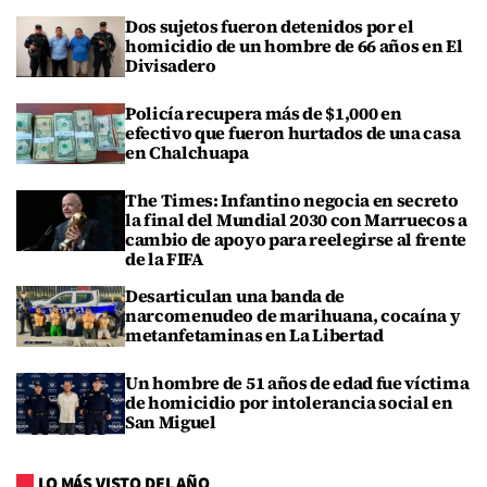
Dos sujetos fueron detenidos por el
homicidio de un hombre de 66 años en El
Divisadero
Policía recupera más de $1,000 en
efectivo que fueron hurtados de una casa
en Chalchuapa
The Times: Infantino negocia en secreto
la final del Mundial 2030 con Marruecos a
cambio de apoyo para reelegirse al frente
de la FIFA
Desarticulan una banda de
narcomenudeo de marihuana, cocaína y
metanfetaminas en La Libertad
Un hombre de 51 años de edad fue víctima
de homicidio por intolerancia social en
San Miguel
LO MÁS VISTO DEL AÑO