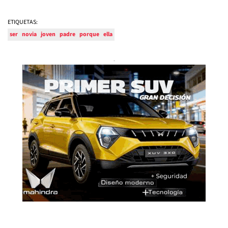
ETIQUETAS:
ser
novia
joven
padre
porque
ella