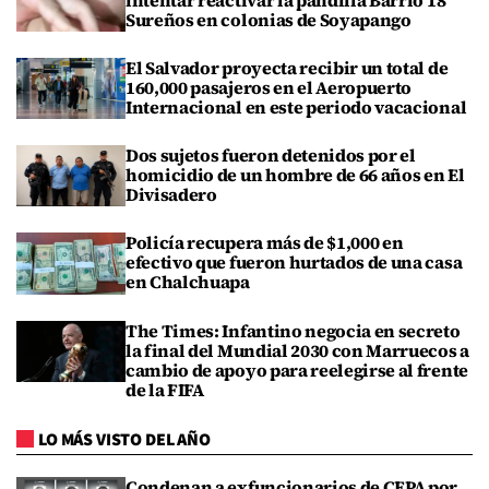
Sureños en colonias de Soyapango
El Salvador proyecta recibir un total de
160,000 pasajeros en el Aeropuerto
Internacional en este periodo vacacional
Dos sujetos fueron detenidos por el
homicidio de un hombre de 66 años en El
Divisadero
Policía recupera más de $1,000 en
efectivo que fueron hurtados de una casa
en Chalchuapa
The Times: Infantino negocia en secreto
la final del Mundial 2030 con Marruecos a
cambio de apoyo para reelegirse al frente
de la FIFA
LO MÁS VISTO DEL AÑO
Condenan a exfuncionarios de CEPA por