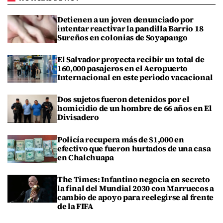
Detienen a un joven denunciado por
intentar reactivar la pandilla Barrio 18
Sureños en colonias de Soyapango
El Salvador proyecta recibir un total de
160,000 pasajeros en el Aeropuerto
Internacional en este periodo vacacional
Dos sujetos fueron detenidos por el
homicidio de un hombre de 66 años en El
Divisadero
Policía recupera más de $1,000 en
efectivo que fueron hurtados de una casa
en Chalchuapa
The Times: Infantino negocia en secreto
la final del Mundial 2030 con Marruecos a
cambio de apoyo para reelegirse al frente
de la FIFA