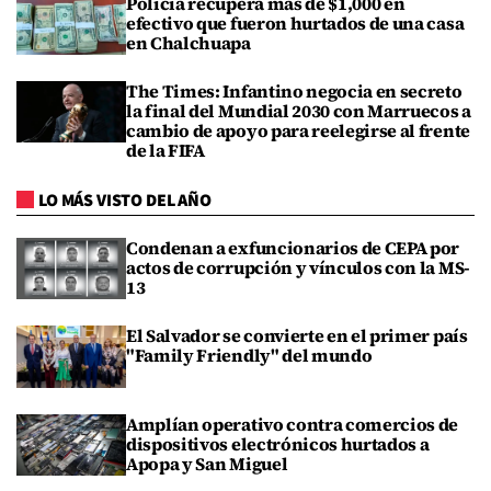
Policía recupera más de $1,000 en
efectivo que fueron hurtados de una casa
en Chalchuapa
The Times: Infantino negocia en secreto
la final del Mundial 2030 con Marruecos a
cambio de apoyo para reelegirse al frente
de la FIFA
LO MÁS VISTO DEL AÑO
Condenan a exfuncionarios de CEPA por
actos de corrupción y vínculos con la MS-
13
El Salvador se convierte en el primer país
"Family Friendly" del mundo
Amplían operativo contra comercios de
dispositivos electrónicos hurtados a
Apopa y San Miguel