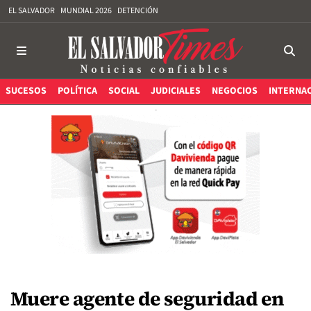
EL SALVADOR
MUNDIAL 2026
DETENCIÓN
SUCESOS
POLÍTICA
SOCIAL
JUDICIALES
NEGOCIOS
INTERNA
Muere agente de seguridad en