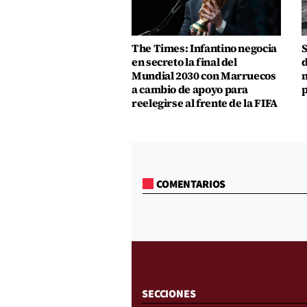
The Times: Infantino negocia
S
en secreto la final del
d
Mundial 2030 con Marruecos
m
a cambio de apoyo para
p
reelegirse al frente de la FIFA
COMENTARIOS
SECCIONES