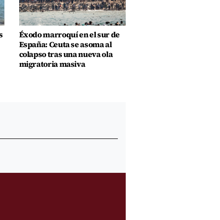
s
Éxodo marroquí en el sur de
España: Ceuta se asoma al
colapso tras una nueva ola
migratoria masiva