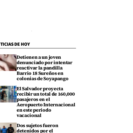
TICIAS DE HOY
Detienen a un joven
denunciado por intentar
reactivar la pandilla
Barrio 18 Sureños en
colonias de Soyapango
El Salvador proyecta
recibir un total de 160,000
pasajeros en el
Aeropuerto Internacional
en este periodo
vacacional
Dos sujetos fueron
detenidos por el