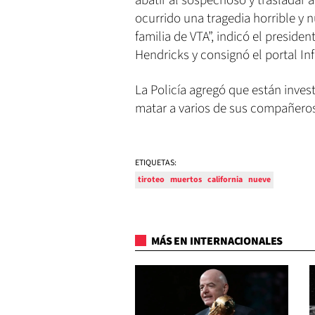
abatir al sospechoso y trasladar a
ocurrido una tragedia horrible y
familia de VTA”, indicó el preside
Hendricks y consignó el portal In
La Policía agregó que están inves
matar a varios de sus compañeros
ETIQUETAS:
tiroteo
muertos
california
nueve
MÁS EN INTERNACIONALES