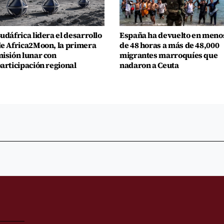
udáfrica lidera el desarrollo
España ha devuelto en meno
e Africa2Moon, la primera
de 48 horas a más de 48,000
isión lunar con
migrantes marroquíes que
articipación regional
nadaron a Ceuta