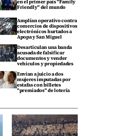
en el primer país "Family
Friendly" del mundo
Amplían operativo contra
comercios de dispositivos
electrónicos hurtados a
Apopa y San Miguel
Desarticulan una banda
acusada de falsificar
documentos y vender
vehículos y propiedades
Envían a juicio a dos
mujeres imputadas por
estafas con billetes
"premiados" de lotería