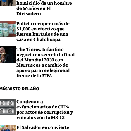
homicidio de un hombre
de 66 años en El
Divisadero
Policía recupera más de
$1,000 en efectivo que
fueron hurtados de una
casa en Chalchuapa
The Times: Infantino
negocia en secreto la final
del Mundial 2030 con
Marruecos a cambio de
apoyo para reelegirse al
frente de la FIFA
MÁS VISTO DEL AÑO
Condenan a
exfuncionarios de CEPA
por actos de corrupción y
vínculos con la MS-13
El Salvador se convierte