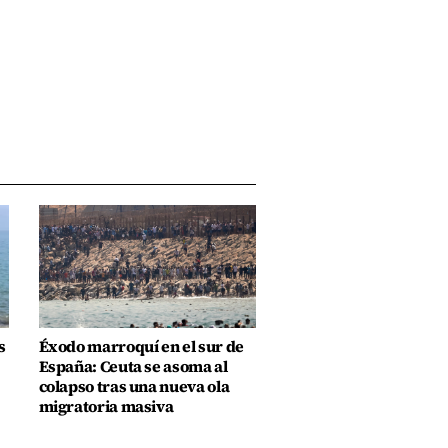
s
Éxodo marroquí en el sur de
España: Ceuta se asoma al
colapso tras una nueva ola
migratoria masiva