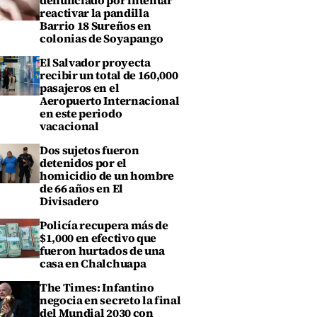
denunciado por intentar
reactivar la pandilla
Barrio 18 Sureños en
colonias de Soyapango
El Salvador proyecta
recibir un total de 160,000
pasajeros en el
Aeropuerto Internacional
en este periodo
vacacional
Dos sujetos fueron
detenidos por el
homicidio de un hombre
de 66 años en El
Divisadero
Policía recupera más de
$1,000 en efectivo que
fueron hurtados de una
casa en Chalchuapa
The Times: Infantino
negocia en secreto la final
del Mundial 2030 con