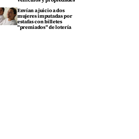
Envían a juicio a dos
mujeres imputadas por
estafas con billetes
"premiados" de lotería