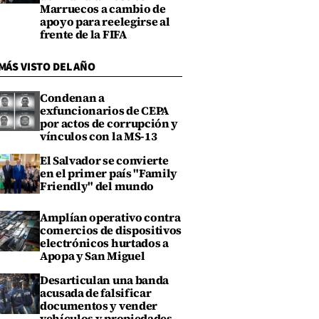
Marruecos a cambio de
apoyo para reelegirse al
frente de la FIFA
MÁS VISTO DEL AÑO
Condenan a
exfuncionarios de CEPA
por actos de corrupción y
vínculos con la MS-13
El Salvador se convierte
en el primer país "Family
Friendly" del mundo
Amplían operativo contra
comercios de dispositivos
electrónicos hurtados a
Apopa y San Miguel
Desarticulan una banda
acusada de falsificar
documentos y vender
vehículos y propiedades