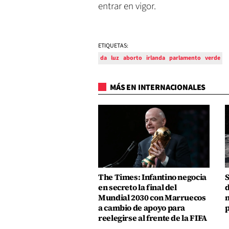
entrar en vigor.
ETIQUETAS:
da
luz
aborto
irlanda
parlamento
verde
MÁS EN INTERNACIONALES
The Times: Infantino negocia
S
en secreto la final del
d
Mundial 2030 con Marruecos
m
a cambio de apoyo para
p
reelegirse al frente de la FIFA