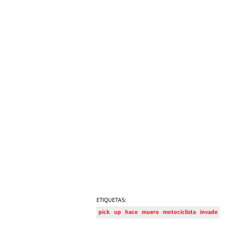
ETIQUETAS:
pick
up
hace
muere
motociclista
invade