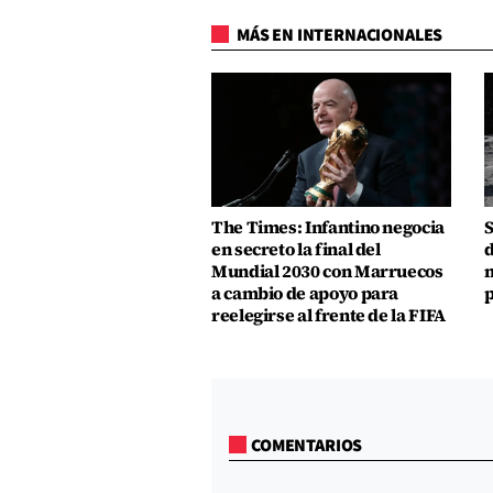
MÁS EN INTERNACIONALES
The Times: Infantino negocia
S
en secreto la final del
d
Mundial 2030 con Marruecos
m
a cambio de apoyo para
p
reelegirse al frente de la FIFA
COMENTARIOS