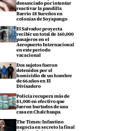
denunciado por intentar
reactivar la pandilla
Barrio 18 Sureños en
colonias de Soyapango
El Salvador proyecta
recibir un total de 160,000
pasajeros en el
Aeropuerto Internacional
en este periodo
vacacional
Dos sujetos fueron
detenidos por el
homicidio de un hombre
de 66 años en El
Divisadero
Policía recupera más de
$1,000 en efectivo que
fueron hurtados de una
casa en Chalchuapa
The Times: Infantino
negocia en secreto la final