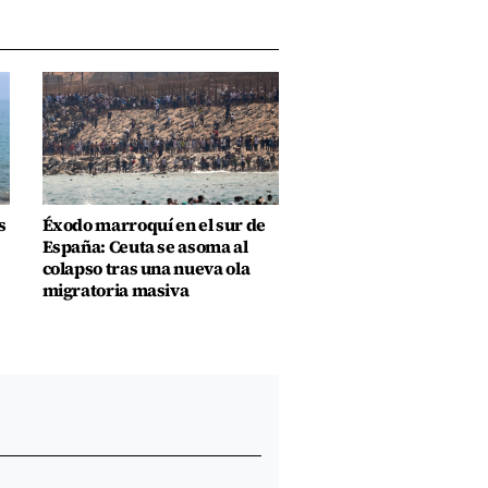
s
Éxodo marroquí en el sur de
España: Ceuta se asoma al
colapso tras una nueva ola
migratoria masiva