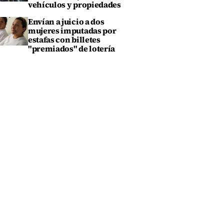
vehículos y propiedades
Envían a juicio a dos
mujeres imputadas por
estafas con billetes
"premiados" de lotería