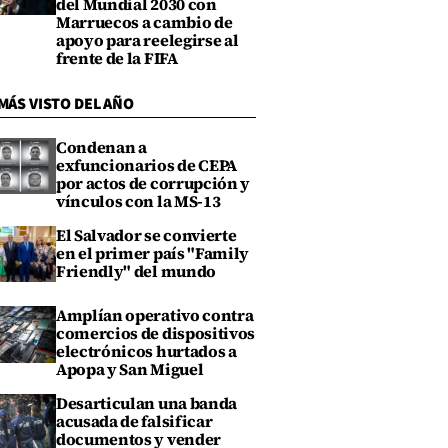
del Mundial 2030 con
Marruecos a cambio de
apoyo para reelegirse al
frente de la FIFA
MÁS VISTO DEL AÑO
Condenan a
exfuncionarios de CEPA
por actos de corrupción y
vínculos con la MS-13
El Salvador se convierte
en el primer país "Family
Friendly" del mundo
Amplían operativo contra
comercios de dispositivos
electrónicos hurtados a
Apopa y San Miguel
Desarticulan una banda
acusada de falsificar
documentos y vender