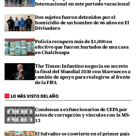
Internacional en este periodo vacacional
Dos sujetos fueron detenidos por el
homicidio de un hombre de 66 años en El
Divisadero
Policía recupera más de $1,000 en
efectivo que fueron hurtados de una casa
en Chalchuapa
The Times: Infantino negocia en secreto
la final del Mundial 2030 con Marruecos a
cambio de apoyo para reelegirse al frente
de la FIFA
LO MÁS VISTO DEL AÑO
Condenan a exfuncionarios de CEPA por
actos de corrupción y vínculos con la MS-
13
El Salvador se convierte en el primer país