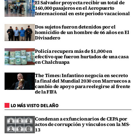
El Salvador proyecta recibir un total de
160,000 pasajeros en el Aeropuerto
Internacional en este periodo vacacional
Dos sujetos fueron detenidos por el
homicidio de un hombre de 66 años en El
Divisadero
Policía recupera más de $1,000 en
efectivo que fueron hurtados de una casa
en Chalchuapa
The Times: Infantino negocia en secreto
la final del Mundial 2030 con Marruecos a
cambio de apoyo para reelegirse al frente
de la FIFA
LO MÁS VISTO DEL AÑO
Condenan a exfuncionarios de CEPA por
actos de corrupción y vínculos con la MS-
13