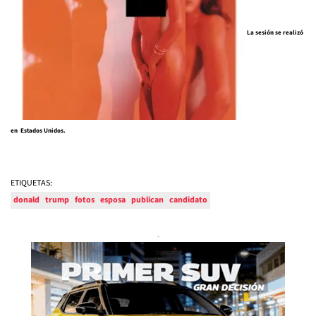
La sesión se realizó
en Estados Unidos.
ETIQUETAS:
donald
trump
fotos
esposa
publican
candidato