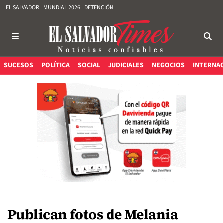
EL SALVADOR
MUNDIAL 2026
DETENCIÓN
SUCESOS
POLÍTICA
SOCIAL
JUDICIALES
NEGOCIOS
INTERNA
Publican fotos de Melania