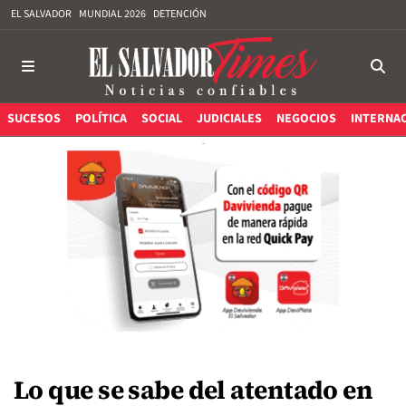
EL SALVADOR
MUNDIAL 2026
DETENCIÓN
SUCESOS
POLÍTICA
SOCIAL
JUDICIALES
NEGOCIOS
INTERNA
Lo que se sabe del atentado en