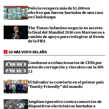
Policía recupera más de $1,000 en
efectivo que fueron hurtados de una casa
en Chalchuapa
The Times: Infantino negocia en secreto
la final del Mundial 2030 con Marruecos a
cambio de apoyo para reelegirse al frente
de la FIFA
LO MÁS VISTO DEL AÑO
Condenan a exfuncionarios de CEPA por
actos de corrupción y vínculos con la MS-
13
El Salvador se convierte en el primer país
"Family Friendly" del mundo
Amplían operativo contra comercios de
dispositivos electrónicos hurtados a