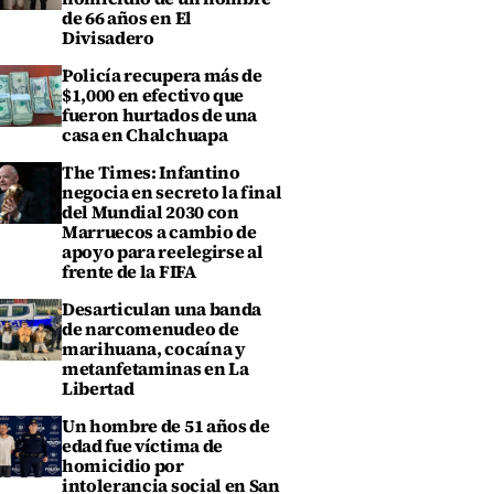
de 66 años en El
Divisadero
Policía recupera más de
$1,000 en efectivo que
fueron hurtados de una
casa en Chalchuapa
The Times: Infantino
negocia en secreto la final
del Mundial 2030 con
Marruecos a cambio de
apoyo para reelegirse al
frente de la FIFA
Desarticulan una banda
de narcomenudeo de
marihuana, cocaína y
metanfetaminas en La
Libertad
Un hombre de 51 años de
edad fue víctima de
homicidio por
intolerancia social en San