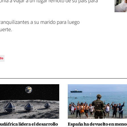
ponía a viajar a un lugar remoto de su país para
ranquilizantes a su marido para luego
uerte.
ado
udáfrica lidera el desarrollo
España ha devuelto en meno