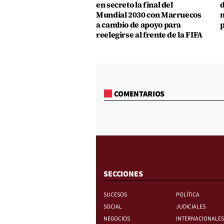
en secreto la final del
d
Mundial 2030 con Marruecos
m
a cambio de apoyo para
p
reelegirse al frente de la FIFA
COMENTARIOS
SECCIONES
SUCESOS
POLÍTICA
SOCIAL
JUDICIALES
NEGOCIOS
INTERNACIONALES