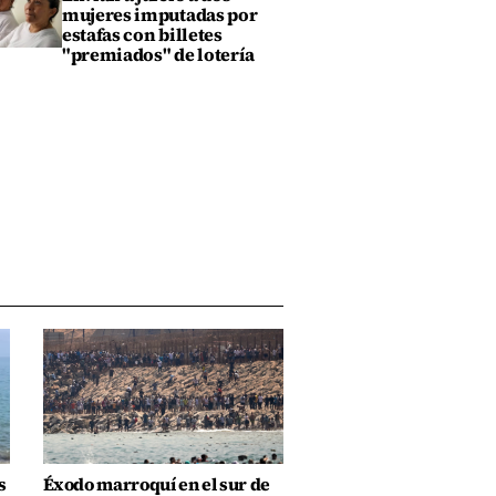
mujeres imputadas por
estafas con billetes
"premiados" de lotería
s
Éxodo marroquí en el sur de