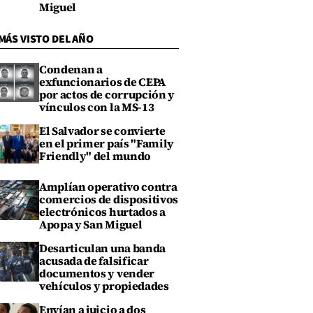
Miguel
MÁS VISTO DEL AÑO
Condenan a
exfuncionarios de CEPA
por actos de corrupción y
vínculos con la MS-13
El Salvador se convierte
en el primer país "Family
Friendly" del mundo
Amplían operativo contra
comercios de dispositivos
electrónicos hurtados a
Apopa y San Miguel
Desarticulan una banda
acusada de falsificar
documentos y vender
vehículos y propiedades
Envían a juicio a dos