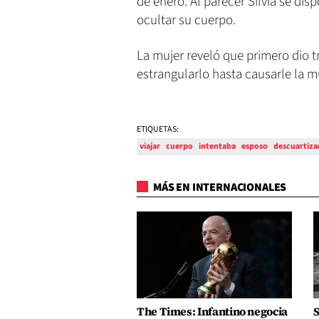
de enero. Al parecer Silvia se dis
ocultar su cuerpo.
La mujer reveló que primero dio t
estrangularlo hasta causarle la m
ETIQUETAS:
viajar
cuerpo
intentaba
esposo
descuartiz
MÁS EN INTERNACIONALES
The Times: Infantino negocia
S