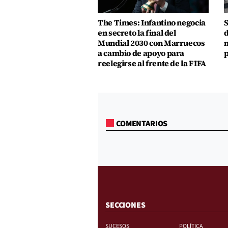
The Times: Infantino negocia
S
en secreto la final del
d
Mundial 2030 con Marruecos
m
a cambio de apoyo para
p
reelegirse al frente de la FIFA
COMENTARIOS
SECCIONES
SUCESOS
POLÍTICA