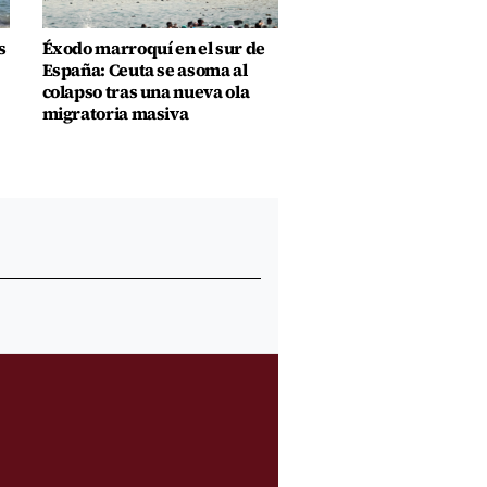
s
Éxodo marroquí en el sur de
España: Ceuta se asoma al
colapso tras una nueva ola
migratoria masiva