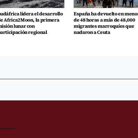
udáfrica lidera el desarrollo
España ha devuelto en meno
e Africa2Moon, la primera
de 48 horas a más de 48,000
isión lunar con
migrantes marroquíes que
articipación regional
nadaron a Ceuta