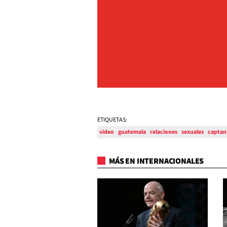
ETIQUETAS:
video
guatemala
relaciones
sexuales
captan
MÁS EN INTERNACIONALES