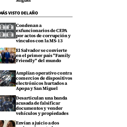
Miguel
MÁS VISTO DEL AÑO
Condenan a
exfuncionarios de CEPA
por actos de corrupción y
vínculos con la MS-13
El Salvador se convierte
en el primer país "Family
Friendly" del mundo
Amplían operativo contra
comercios de dispositivos
electrónicos hurtados a
Apopa y San Miguel
Desarticulan una banda
acusada de falsificar
documentos y vender
vehículos y propiedades
Envían a juicio a dos