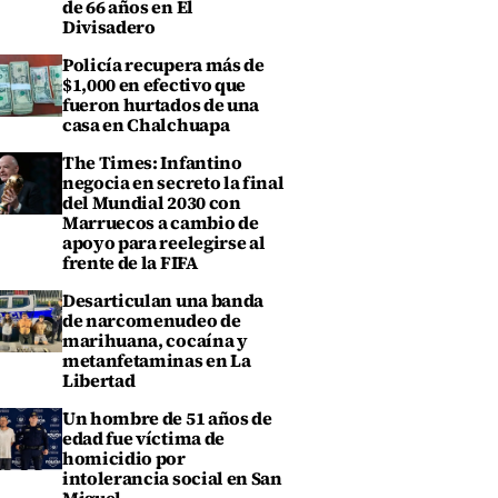
de 66 años en El
Divisadero
Policía recupera más de
$1,000 en efectivo que
fueron hurtados de una
casa en Chalchuapa
The Times: Infantino
negocia en secreto la final
del Mundial 2030 con
Marruecos a cambio de
apoyo para reelegirse al
frente de la FIFA
Desarticulan una banda
de narcomenudeo de
marihuana, cocaína y
metanfetaminas en La
Libertad
Un hombre de 51 años de
edad fue víctima de
homicidio por
intolerancia social en San