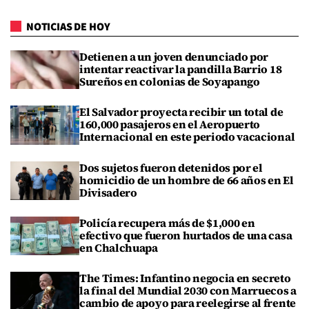
NOTICIAS DE HOY
Detienen a un joven denunciado por
intentar reactivar la pandilla Barrio 18
Sureños en colonias de Soyapango
El Salvador proyecta recibir un total de
160,000 pasajeros en el Aeropuerto
Internacional en este periodo vacacional
Dos sujetos fueron detenidos por el
homicidio de un hombre de 66 años en El
Divisadero
Policía recupera más de $1,000 en
efectivo que fueron hurtados de una casa
en Chalchuapa
The Times: Infantino negocia en secreto
la final del Mundial 2030 con Marruecos a
cambio de apoyo para reelegirse al frente