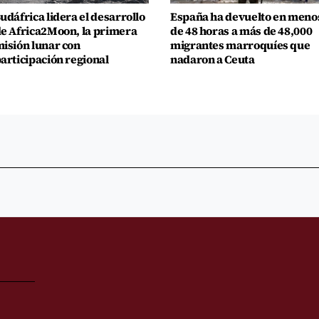
udáfrica lidera el desarrollo
España ha devuelto en meno
e Africa2Moon, la primera
de 48 horas a más de 48,000
isión lunar con
migrantes marroquíes que
articipación regional
nadaron a Ceuta