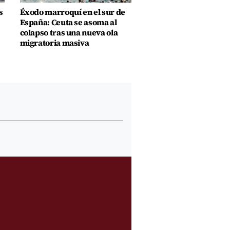
s
Éxodo marroquí en el sur de
España: Ceuta se asoma al
colapso tras una nueva ola
migratoria masiva