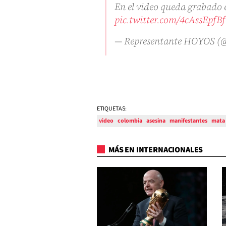
En el video queda grabado 
pic.twitter.com/4cAssEpfBf
— Representante HOYOS (@
ETIQUETAS:
video
colombia
asesina
manifestantes
mata
MÁS EN INTERNACIONALES