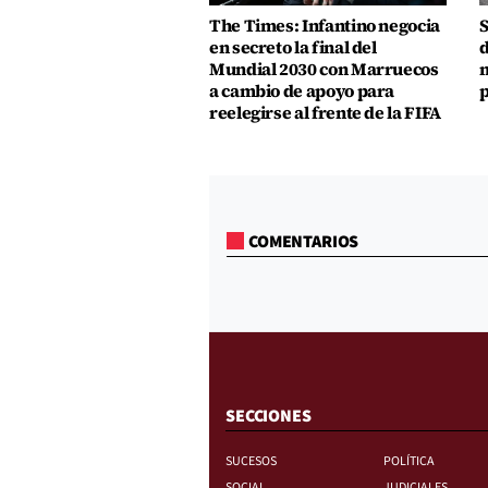
The Times: Infantino negocia
S
en secreto la final del
d
Mundial 2030 con Marruecos
m
a cambio de apoyo para
p
reelegirse al frente de la FIFA
COMENTARIOS
SECCIONES
SUCESOS
POLÍTICA
SOCIAL
JUDICIALES