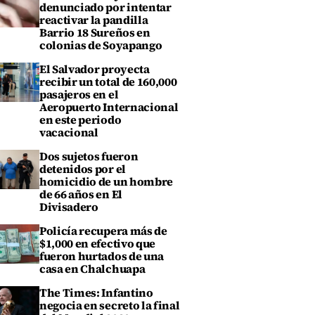
denunciado por intentar
reactivar la pandilla
Barrio 18 Sureños en
colonias de Soyapango
El Salvador proyecta
recibir un total de 160,000
pasajeros en el
Aeropuerto Internacional
en este periodo
vacacional
Dos sujetos fueron
detenidos por el
homicidio de un hombre
de 66 años en El
Divisadero
Policía recupera más de
$1,000 en efectivo que
fueron hurtados de una
casa en Chalchuapa
The Times: Infantino
negocia en secreto la final