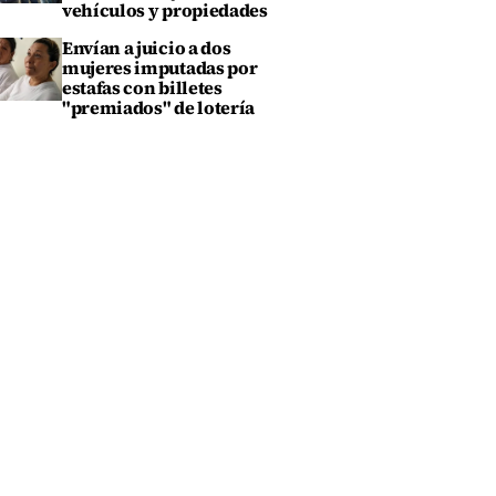
vehículos y propiedades
Envían a juicio a dos
mujeres imputadas por
estafas con billetes
"premiados" de lotería