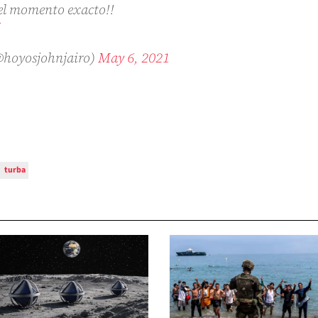
el momento exacto!!
hoyosjohnjairo)
May 6, 2021
turba