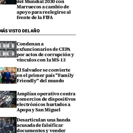
del Mundial 2030 con
Marruecos a cambio de
apoyo para reelegirse al
frente de la FIFA
MÁS VISTO DEL AÑO
Condenan a
exfuncionarios de CEPA
por actos de corrupción y
vínculos con la MS-13
El Salvador se convierte
en el primer país "Family
Friendly" del mundo
Amplían operativo contra
comercios de dispositivos
electrónicos hurtados a
Apopa y San Miguel
Desarticulan una banda
acusada de falsificar
documentos y vender