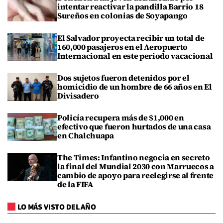
intentar reactivar la pandilla Barrio 18
Sureños en colonias de Soyapango
El Salvador proyecta recibir un total de
160,000 pasajeros en el Aeropuerto
Internacional en este periodo vacacional
Dos sujetos fueron detenidos por el
homicidio de un hombre de 66 años en El
Divisadero
Policía recupera más de $1,000 en
efectivo que fueron hurtados de una casa
en Chalchuapa
The Times: Infantino negocia en secreto
la final del Mundial 2030 con Marruecos a
cambio de apoyo para reelegirse al frente
de la FIFA
LO MÁS VISTO DEL AÑO