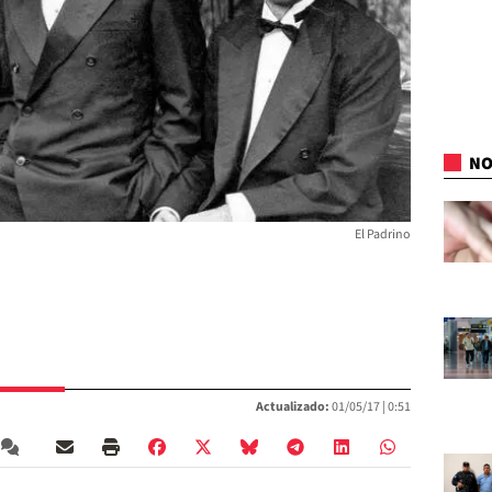
NO
El Padrino
Actualizado:
01/05/17 |
0:51