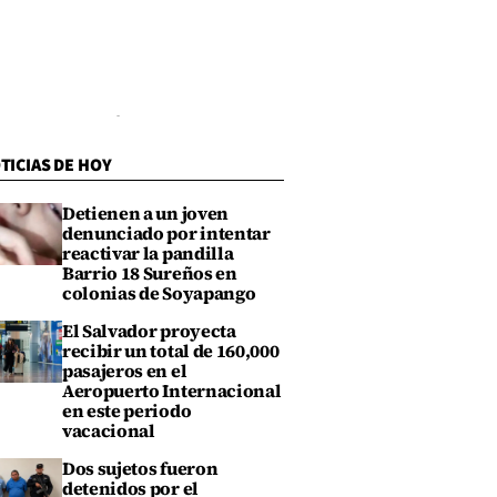
TICIAS DE HOY
Detienen a un joven
denunciado por intentar
reactivar la pandilla
Barrio 18 Sureños en
colonias de Soyapango
El Salvador proyecta
recibir un total de 160,000
pasajeros en el
Aeropuerto Internacional
en este periodo
vacacional
Dos sujetos fueron
detenidos por el