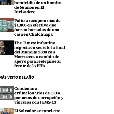
homicidio de un hombre
de 66 años en El
Divisadero
Policía recupera más de
$1,000 en efectivo que
fueron hurtados de una
casa en Chalchuapa
The Times: Infantino
negocia en secreto la final
del Mundial 2030 con
Marruecos a cambio de
apoyo para reelegirse al
frente de la FIFA
MÁS VISTO DEL AÑO
Condenan a
exfuncionarios de CEPA
por actos de corrupción y
vínculos con la MS-13
El Salvador se convierte