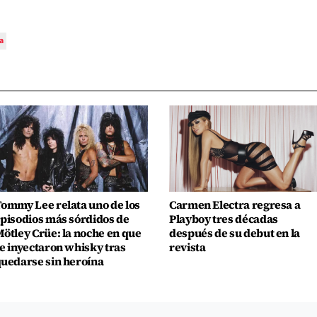
a
ommy Lee relata uno de los
Carmen Electra regresa a
pisodios más sórdidos de
Playboy tres décadas
ötley Crüe: la noche en que
después de su debut en la
e inyectaron whisky tras
revista
uedarse sin heroína