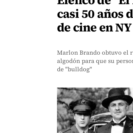
Elenco de "El
casi 50 años d
de cine en NY
Marlon Brando obtuvo el ro
algodón para que su perso
de "bulldog"