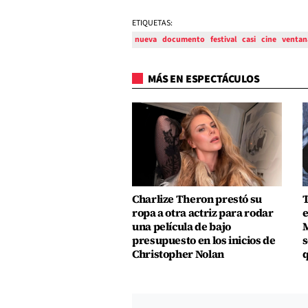
ETIQUETAS:
nueva
documento
festival
casi
cine
ventan
MÁS EN ESPECTÁCULOS
Charlize Theron prestó su
T
ropa a otra actriz para rodar
e
una película de bajo
M
presupuesto en los inicios de
s
Christopher Nolan
q