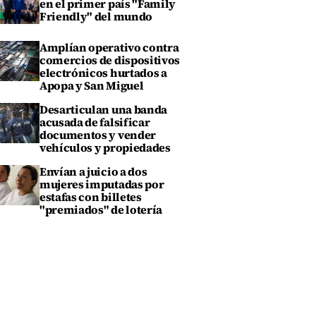
en el primer país "Family
Friendly" del mundo
Amplían operativo contra
comercios de dispositivos
electrónicos hurtados a
Apopa y San Miguel
Desarticulan una banda
acusada de falsificar
documentos y vender
vehículos y propiedades
Envían a juicio a dos
mujeres imputadas por
estafas con billetes
"premiados" de lotería