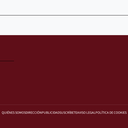
QUIÉNES SOMOS
DIRECCIÓN
PUBLICIDAD
SUSCRÍBETE
AVISO LEGAL
POLÍTICA DE COOKIES