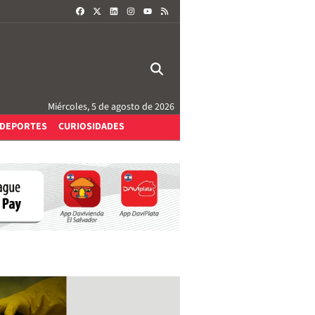
FACEBOOK
X
LINKEDIN
INSTAGRAM
RSS
YOUTUBE
Miércoles, 5 de agosto de 2026
DEPORTES
CURIOSIDADES