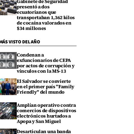
Gabinete de Seguridad
presentó a dos
ecuatorianos que
transportaban 1,362 kilos
de cocaína valorados en
$34 millones
MÁS VISTO DEL AÑO
Condenan a
exfuncionarios de CEPA
por actos de corrupción y
vínculos con la MS-13
El Salvador se convierte
en el primer país "Family
Friendly" del mundo
Amplían operativo contra
comercios de dispositivos
electrónicos hurtados a
Apopa y San Miguel
Desarticulan una banda