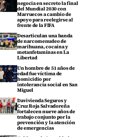
negocia en secreto la final
del Mundial 2030 con
Marruecos a cambio de
apoyo para reelegirse al
frente de la FIFA
Desarticulan una banda
de narcomenudeo de
marihuana, cocaína y
metanfetaminas en La
Libertad
Un hombre de 51 años de
edad fue víctima de
homicidio por
intolerancia social en San
Miguel
Davivienda Seguros y
Cruz Roja Salvadoreña
fortalecen nueve años de
trabajo conjunto por la
prevención y la atención
de emergencias