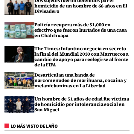
Dos sujetos fueron detenidos por el
homicidio de un hombre de 66 años en El
Divisadero
Policía recupera más de $1,000 en
efectivo que fueron hurtados de una casa
en Chalchuapa
The Times: Infantino negocia en secreto
la final del Mundial 2030 con Marruecos a
cambio de apoyo para reelegirse al frente
de la FIFA
Desarticulan una banda de
narcomenudeo de marihuana, cocaína y
metanfetaminas en La Libertad
Un hombre de 51 años de edad fue víctima
de homicidio por intolerancia social en
San Miguel
LO MÁS VISTO DEL AÑO