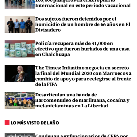
Internacional en este periodo vacacional
Dos sujetos fueron detenidos por el
homicidio de un hombre de 66 años en El
Divisadero
Policía recupera más de $1,000 en
efectivo que fueron hurtados de una casa
en Chalchuapa
The Times: Infantino negocia en secreto
la final del Mundial 2030 con Marruecos a
cambio de apoyo para reelegirse al frente
de la FIFA
Desarticulan una banda de
narcomenudeo de marihuana, cocaína y
metanfetaminas en La Libertad
LO MÁS VISTO DEL AÑO
Condenan a exfuncionarios de CEPA por