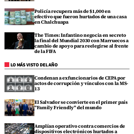
Policía recupera más de $1,000 en
efectivo que fueron hurtados de una casa
en Chalchuapa
The Times: Infantino negocia en secreto
la final del Mundial 2030 con Marruecos a
cambio de apoyo para reelegirse al frente
de la FIFA
LO MÁS VISTO DEL AÑO
Condenan a exfuncionarios de CEPA por
actos de corrupción y vínculos con la MS-
13
El Salvador se convierte en el primer país
"Family Friendly" del mundo
Amplían operativo contra comercios de
dispositivos electrónicos hurtados a