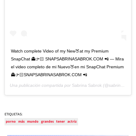
Watch complete Video of my New🍑at my Premium
SnapChat 👻👉🏻 SNAPSABRINASABROK.COM 📲 — Mira
el video completo de mi Nuevo🍑en mi SnapChat Premium
👻👉🏻SNAPSABRINASABROK.COM 📲
Una publicación compartida por
Sabrina Sabrok
(@sabrinasabrokreal) el
ETIQUETAS:
porno
más
mundo
grandes
tener
actriz