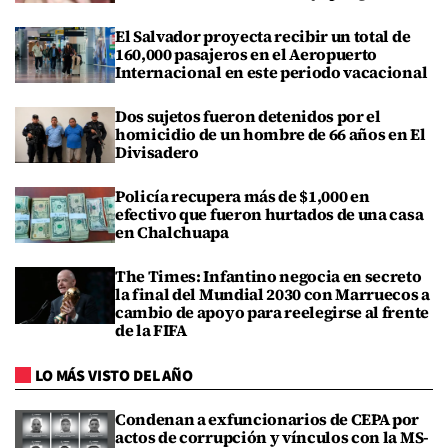
El Salvador proyecta recibir un total de
160,000 pasajeros en el Aeropuerto
Internacional en este periodo vacacional
Dos sujetos fueron detenidos por el
homicidio de un hombre de 66 años en El
Divisadero
Policía recupera más de $1,000 en
efectivo que fueron hurtados de una casa
en Chalchuapa
The Times: Infantino negocia en secreto
la final del Mundial 2030 con Marruecos a
cambio de apoyo para reelegirse al frente
de la FIFA
LO MÁS VISTO DEL AÑO
Condenan a exfuncionarios de CEPA por
actos de corrupción y vínculos con la MS-