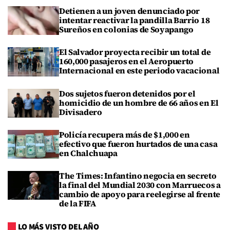
Detienen a un joven denunciado por
intentar reactivar la pandilla Barrio 18
Sureños en colonias de Soyapango
El Salvador proyecta recibir un total de
160,000 pasajeros en el Aeropuerto
Internacional en este periodo vacacional
Dos sujetos fueron detenidos por el
homicidio de un hombre de 66 años en El
Divisadero
Policía recupera más de $1,000 en
efectivo que fueron hurtados de una casa
en Chalchuapa
The Times: Infantino negocia en secreto
la final del Mundial 2030 con Marruecos a
cambio de apoyo para reelegirse al frente
de la FIFA
LO MÁS VISTO DEL AÑO