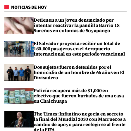
NOTICIAS DE HOY
Detienen a un joven denunciado por
intentar reactivar la pandilla Barrio 18
Sureños en colonias de Soyapango
El Salvador proyecta recibir un total de
160,000 pasajeros en el Aeropuerto
Internacional en este periodo vacacional
Dos sujetos fueron detenidos por el
homicidio de un hombre de 66 años en El
Divisadero
Policía recupera más de $1,000 en
efectivo que fueron hurtados de una casa
en Chalchuapa
The Times: Infantino negocia en secreto
la final del Mundial 2030 con Marruecos a
cambio de apoyo para reelegirse al frente
de la FIFA