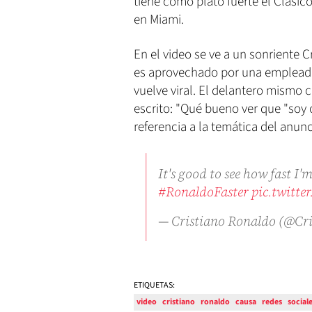
tiene como plato fuerte el Clásic
en Miami.
En el video se ve a un sonriente 
es aprovechado por una empleada 
vuelve viral. El delantero mismo 
escrito: "Qué bueno ver que "soy
referencia a la temática del anunc
It's good to see how fast I
#RonaldoFaster
pic.twitt
— Cristiano Ronaldo (@Cr
ETIQUETAS:
video
cristiano
ronaldo
causa
redes
social