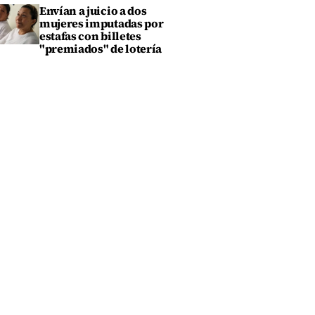
Envían a juicio a dos
mujeres imputadas por
estafas con billetes
"premiados" de lotería