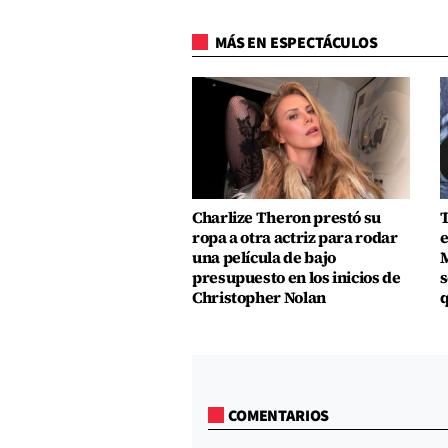
MÁS EN ESPECTÁCULOS
Charlize Theron prestó su
T
ropa a otra actriz para rodar
e
una película de bajo
M
presupuesto en los inicios de
s
Christopher Nolan
q
COMENTARIOS