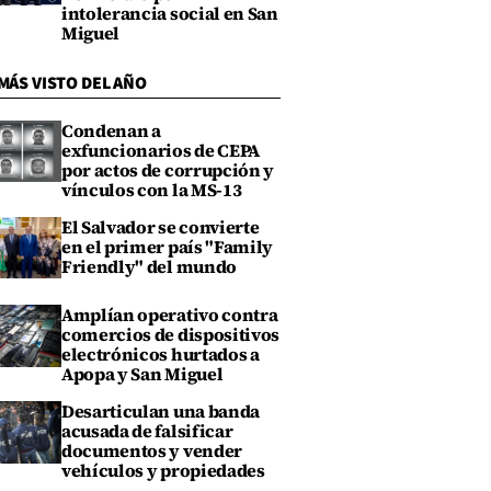
intolerancia social en San
Miguel
MÁS VISTO DEL AÑO
Condenan a
exfuncionarios de CEPA
por actos de corrupción y
vínculos con la MS-13
El Salvador se convierte
en el primer país "Family
Friendly" del mundo
Amplían operativo contra
comercios de dispositivos
electrónicos hurtados a
Apopa y San Miguel
Desarticulan una banda
acusada de falsificar
documentos y vender
vehículos y propiedades