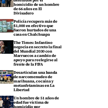
detenidos por el
homicidio de un hombre
de 66 años en El
Divisadero
Policía recupera más de
$1,000 en efectivo que
fueron hurtados de una
casa en Chalchuapa
The Times: Infantino
negocia en secreto la final
del Mundial 2030 con
Marruecos a cambio de
apoyo para reelegirse al
frente de la FIFA
Desarticulan una banda
de narcomenudeo de
marihuana, cocaína y
metanfetaminas en La
Libertad
Un hombre de 51 años de
edad fue víctima de
homicidio por