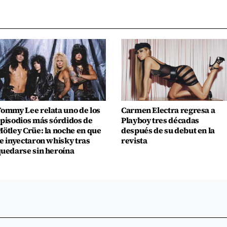
ommy Lee relata uno de los
Carmen Electra regresa a
pisodios más sórdidos de
Playboy tres décadas
ötley Crüe: la noche en que
después de su debut en la
e inyectaron whisky tras
revista
uedarse sin heroína