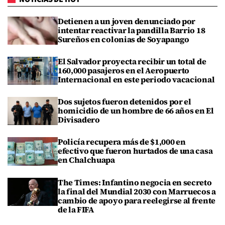
Detienen a un joven denunciado por
intentar reactivar la pandilla Barrio 18
Sureños en colonias de Soyapango
El Salvador proyecta recibir un total de
160,000 pasajeros en el Aeropuerto
Internacional en este periodo vacacional
Dos sujetos fueron detenidos por el
homicidio de un hombre de 66 años en El
Divisadero
Policía recupera más de $1,000 en
efectivo que fueron hurtados de una casa
en Chalchuapa
The Times: Infantino negocia en secreto
la final del Mundial 2030 con Marruecos a
cambio de apoyo para reelegirse al frente
de la FIFA