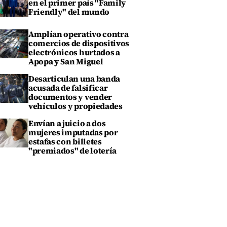
en el primer país "Family
Friendly" del mundo
Amplían operativo contra
comercios de dispositivos
electrónicos hurtados a
Apopa y San Miguel
Desarticulan una banda
acusada de falsificar
documentos y vender
vehículos y propiedades
Envían a juicio a dos
mujeres imputadas por
estafas con billetes
"premiados" de lotería