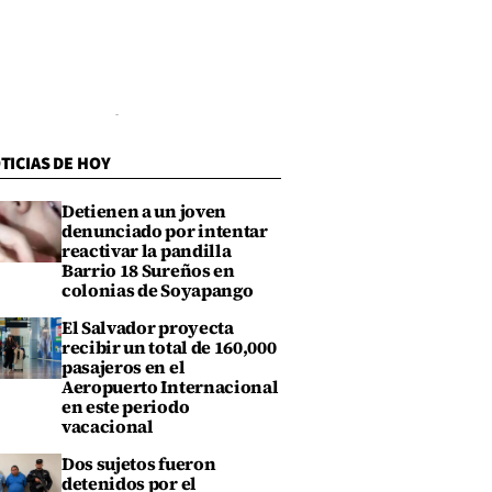
TICIAS DE HOY
Detienen a un joven
denunciado por intentar
reactivar la pandilla
Barrio 18 Sureños en
colonias de Soyapango
El Salvador proyecta
recibir un total de 160,000
pasajeros en el
Aeropuerto Internacional
en este periodo
vacacional
Dos sujetos fueron
detenidos por el