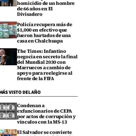
homicidio de un hombre
de 66 años en El
Divisadero
Policía recupera más de
$1,000 en efectivo que
fueron hurtados de una
casa en Chalchuapa
The Times: Infantino
negocia en secreto la final
del Mundial 2030 con
Marruecos a cambio de
apoyo para reelegirse al
frente de la FIFA
MÁS VISTO DEL AÑO
Condenan a
exfuncionarios de CEPA
por actos de corrupción y
vínculos con la MS-13
El Salvador se convierte