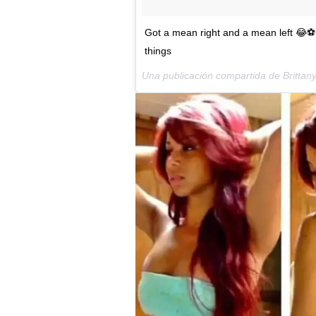
Got a mean right and a mean left 😂⚽️ 
things
Una publicación compartida de Brittan