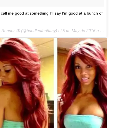
call me good at something I'll say I'm good at a bunch of
y Renner 🦋 (@bundleofbrittany) el
5 de May de 2016 a la(s) 2:42 PDT