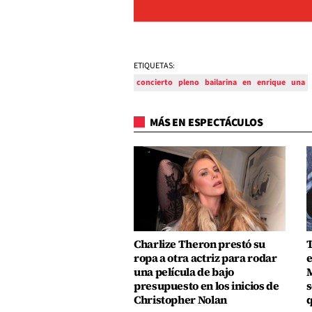
ETIQUETAS:
concierto
pleno
bailarina
en
enrique
una
MÁS EN ESPECTÁCULOS
Charlize Theron prestó su
T
ropa a otra actriz para rodar
e
una película de bajo
M
presupuesto en los inicios de
s
Christopher Nolan
q