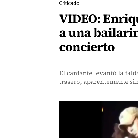
Criticado
VIDEO: Enriq
a una bailari
concierto
El cantante levantó la falda
trasero, aparentemente si