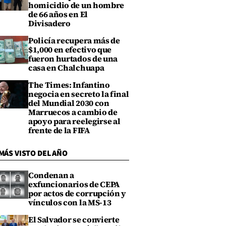
homicidio de un hombre
de 66 años en El
Divisadero
Policía recupera más de
$1,000 en efectivo que
fueron hurtados de una
casa en Chalchuapa
The Times: Infantino
negocia en secreto la final
del Mundial 2030 con
Marruecos a cambio de
apoyo para reelegirse al
frente de la FIFA
MÁS VISTO DEL AÑO
Condenan a
exfuncionarios de CEPA
por actos de corrupción y
vínculos con la MS-13
El Salvador se convierte