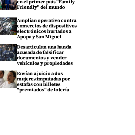
en el primer país "Family
Friendly" del mundo
Amplían operativo contra
comercios de dispositivos
electrónicos hurtados a
Apopa y San Miguel
Desarticulan una banda
acusada de falsificar
documentos y vender
vehículos y propiedades
Envían a juicio a dos
mujeres imputadas por
estafas con billetes
"premiados" de lotería