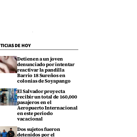
TICIAS DE HOY
Detienen a un joven
denunciado por intentar
reactivar la pandilla
Barrio 18 Sureños en
colonias de Soyapango
El Salvador proyecta
recibir un total de 160,000
pasajeros en el
Aeropuerto Internacional
en este periodo
vacacional
Dos sujetos fueron
detenidos por el