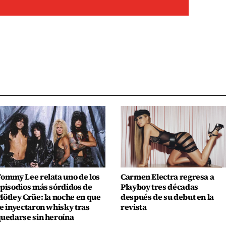
ommy Lee relata uno de los
Carmen Electra regresa a
pisodios más sórdidos de
Playboy tres décadas
ötley Crüe: la noche en que
después de su debut en la
e inyectaron whisky tras
revista
uedarse sin heroína