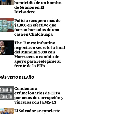
homicidio de un hombre
de 66 años en El
Divisadero
Policía recupera más de
$1,000 en efectivo que
fueron hurtados de una
casa en Chalchuapa
The Times: Infantino
negocia en secreto la final
del Mundial 2030 con
Marruecos a cambio de
apoyo para reelegirse al
frente de la FIFA
MÁS VISTO DEL AÑO
Condenan a
exfuncionarios de CEPA
por actos de corrupción y
vínculos con la MS-13
El Salvador se convierte