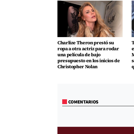
Charlize Theron prestó su
T
ropa a otra actriz para rodar
e
una película de bajo
M
presupuesto en los inicios de
s
Christopher Nolan
q
COMENTARIOS