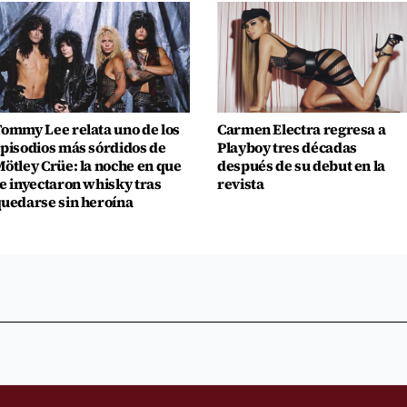
ommy Lee relata uno de los
Carmen Electra regresa a
pisodios más sórdidos de
Playboy tres décadas
ötley Crüe: la noche en que
después de su debut en la
e inyectaron whisky tras
revista
uedarse sin heroína