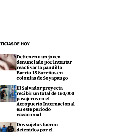
TICIAS DE HOY
Detienen a un joven
denunciado por intentar
reactivar la pandilla
Barrio 18 Sureños en
colonias de Soyapango
El Salvador proyecta
recibir un total de 160,000
pasajeros en el
Aeropuerto Internacional
en este periodo
vacacional
Dos sujetos fueron
detenidos por el