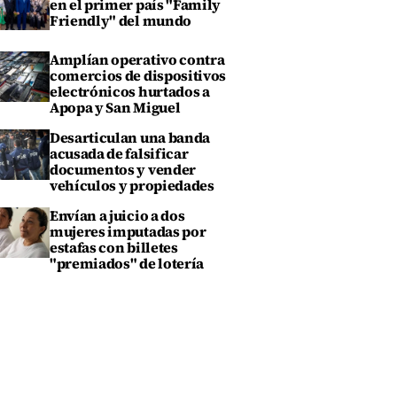
en el primer país "Family
Friendly" del mundo
Amplían operativo contra
comercios de dispositivos
electrónicos hurtados a
Apopa y San Miguel
Desarticulan una banda
acusada de falsificar
documentos y vender
vehículos y propiedades
Envían a juicio a dos
mujeres imputadas por
estafas con billetes
"premiados" de lotería