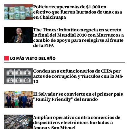
Policía recupera más de $1,000 en
efectivo que fueron hurtados de una casa
en Chalchuapa
The Times: Infantino negocia en secreto
la final del Mundial 2030 con Marruecos a
cambio de apoyo para reelegirse al frente
de la FIFA
LO MÁS VISTO DEL AÑO
Condenan a exfuncionarios de CEPA por
actos de corrupción y vínculos con la MS-
13
El Salvador se convierte en el primer país
"Family Friendly" del mundo
Amplían operativo contra comercios de
dispositivos electrónicos hurtados a
Apopa y San Miguel