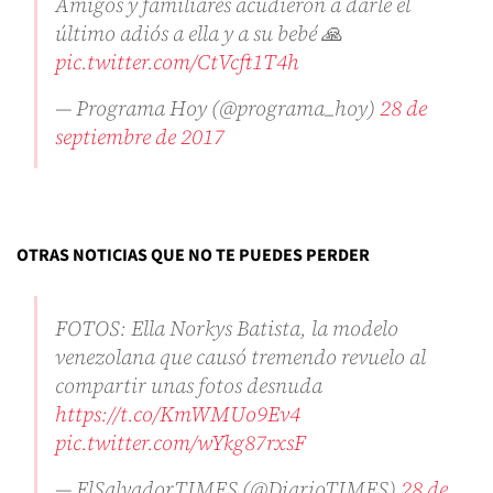
Amigos y familiares acudieron a darle el
último adiós a ella y a su bebé 🙏
pic.twitter.com/CtVcft1T4h
— Programa Hoy (@programa_hoy)
28 de
septiembre de 2017
OTRAS NOTICIAS QUE NO TE PUEDES PERDER
FOTOS: Ella Norkys Batista, la modelo
venezolana que causó tremendo revuelo al
compartir unas fotos desnuda
https://t.co/KmWMUo9Ev4
pic.twitter.com/wYkg87rxsF
— ElSalvadorTIMES (@DiarioTIMES)
28 de