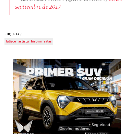
septiembre de 2017
ETIQUETAS:
fallece
artista
hiromi
salas