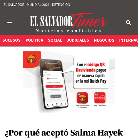
EL SALVADOR
MUNDIAL 2026
DETENCIÓN
SUCESOS
POLÍTICA
SOCIAL
JUDICIALES
NEGOCIOS
INTERNA
¿Por qué aceptó Salma Hayek