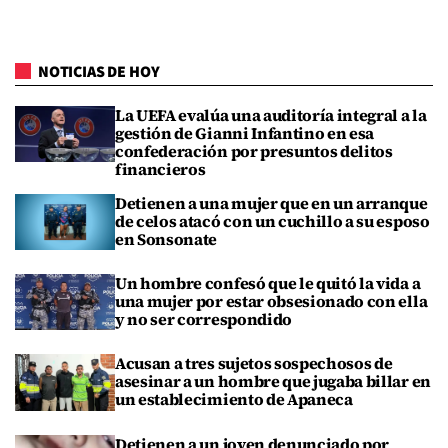
NOTICIAS DE HOY
La UEFA evalúa una auditoría integral a la
gestión de Gianni Infantino en esa
confederación por presuntos delitos
financieros
Detienen a una mujer que en un arranque
de celos atacó con un cuchillo a su esposo
en Sonsonate
Un hombre confesó que le quitó la vida a
una mujer por estar obsesionado con ella
y no ser correspondido
Acusan a tres sujetos sospechosos de
asesinar a un hombre que jugaba billar en
un establecimiento de Apaneca
Detienen a un joven denunciado por