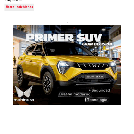
fiesta
salchichas