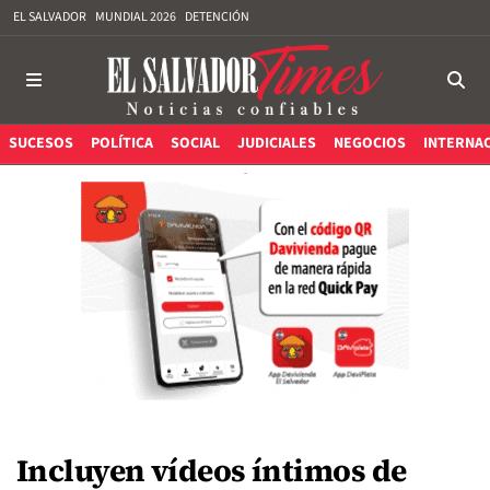
EL SALVADOR
MUNDIAL 2026
DETENCIÓN
SUCESOS
POLÍTICA
SOCIAL
JUDICIALES
NEGOCIOS
INTERNA
Incluyen vídeos íntimos de