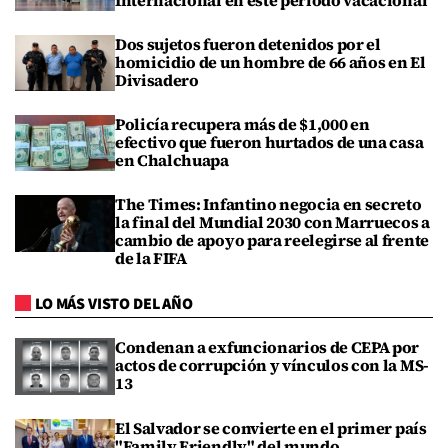
Dos sujetos fueron detenidos por el
homicidio de un hombre de 66 años en El
Divisadero
Policía recupera más de $1,000 en
efectivo que fueron hurtados de una casa
en Chalchuapa
The Times: Infantino negocia en secreto
la final del Mundial 2030 con Marruecos a
cambio de apoyo para reelegirse al frente
de la FIFA
LO MÁS VISTO DEL AÑO
Condenan a exfuncionarios de CEPA por
actos de corrupción y vínculos con la MS-
13
El Salvador se convierte en el primer país
"Family Friendly" del mundo