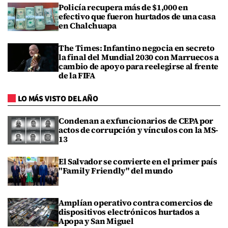
Policía recupera más de $1,000 en
efectivo que fueron hurtados de una casa
en Chalchuapa
The Times: Infantino negocia en secreto
la final del Mundial 2030 con Marruecos a
cambio de apoyo para reelegirse al frente
de la FIFA
LO MÁS VISTO DEL AÑO
Condenan a exfuncionarios de CEPA por
actos de corrupción y vínculos con la MS-
13
El Salvador se convierte en el primer país
"Family Friendly" del mundo
Amplían operativo contra comercios de
dispositivos electrónicos hurtados a
Apopa y San Miguel