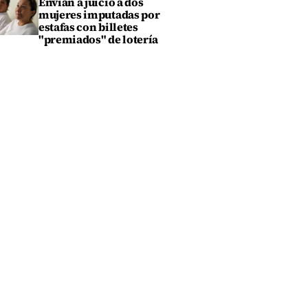
Envían a juicio a dos
mujeres imputadas por
estafas con billetes
"premiados" de lotería