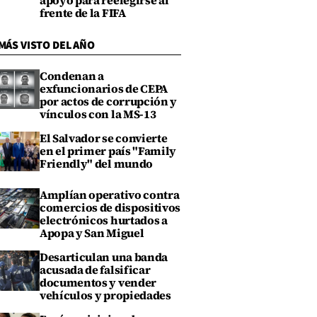
apoyo para reelegirse al
frente de la FIFA
MÁS VISTO DEL AÑO
Condenan a
exfuncionarios de CEPA
por actos de corrupción y
vínculos con la MS-13
El Salvador se convierte
en el primer país "Family
Friendly" del mundo
Amplían operativo contra
comercios de dispositivos
electrónicos hurtados a
Apopa y San Miguel
Desarticulan una banda
acusada de falsificar
documentos y vender
vehículos y propiedades