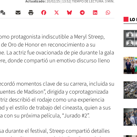
Actualizado:
20/02/25 |
13:52
| TIEMPO DE LECTURA: 3 MIN.
LO 
omo protagonista indiscutible a Meryl Streep,
ma de Oro de Honor en reconocimiento a su
ne. La actriz fue ovacionada de pie durante la gala
ère, donde compartió un emotivo discurso lleno
recordó momentos clave de su carrera, incluida su
puentes de Madison”, dirigida y coprotagonizada
triz describió el rodaje como una experiencia
 y el estilo de trabajo del cineasta, quien a sus
ia con su próxima película, “Jurado #2”.
a durante el festival, Streep compartió detalles