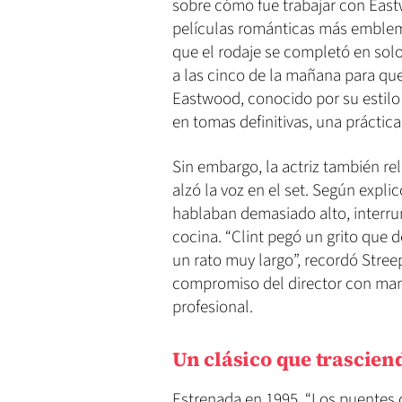
sobre cómo fue trabajar con East
películas románticas más emblemá
que el rodaje se completó en so
a las cinco de la mañana para que 
Eastwood, conocido por su estilo t
en tomas definitivas, una práctica
Sin embargo, la actriz también r
alzó la voz en el set. Según expl
hablaban demasiado alto, interru
cocina. “Clint pegó un grito que d
un rato muy largo”, recordó Stree
compromiso del director con man
profesional.
Un clásico que trascien
Estrenada en 1995, “Los puentes 