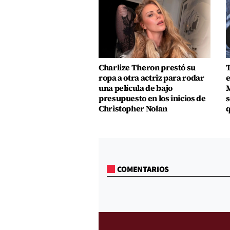
Charlize Theron prestó su
T
ropa a otra actriz para rodar
e
una película de bajo
M
presupuesto en los inicios de
s
Christopher Nolan
q
COMENTARIOS