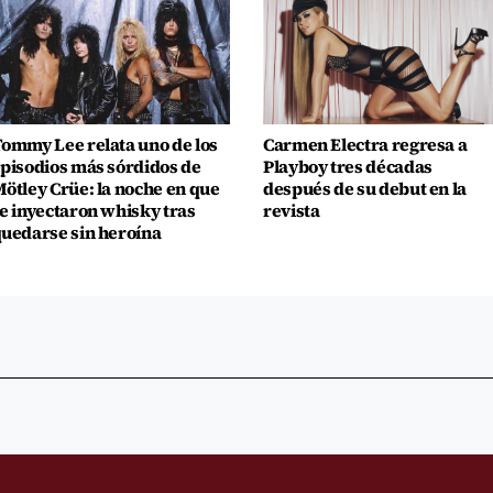
ommy Lee relata uno de los
Carmen Electra regresa a
pisodios más sórdidos de
Playboy tres décadas
ötley Crüe: la noche en que
después de su debut en la
e inyectaron whisky tras
revista
uedarse sin heroína