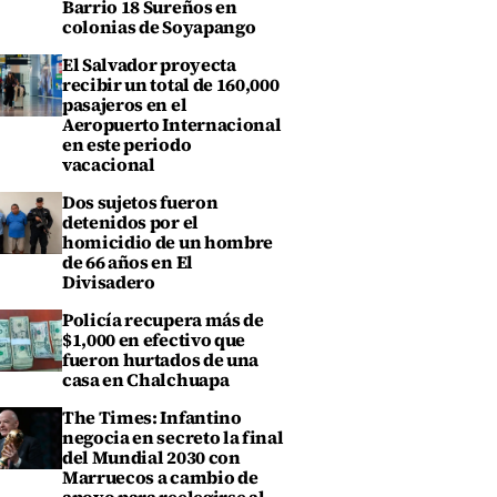
Barrio 18 Sureños en
colonias de Soyapango
El Salvador proyecta
recibir un total de 160,000
pasajeros en el
Aeropuerto Internacional
en este periodo
vacacional
Dos sujetos fueron
detenidos por el
homicidio de un hombre
de 66 años en El
Divisadero
Policía recupera más de
$1,000 en efectivo que
fueron hurtados de una
casa en Chalchuapa
The Times: Infantino
negocia en secreto la final
del Mundial 2030 con
Marruecos a cambio de