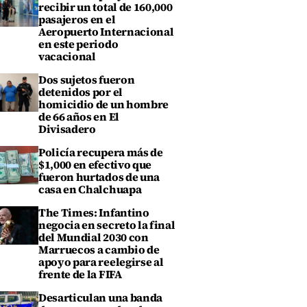
recibir un total de 160,000
pasajeros en el
Aeropuerto Internacional
en este periodo
vacacional
Dos sujetos fueron
detenidos por el
homicidio de un hombre
de 66 años en El
Divisadero
Policía recupera más de
$1,000 en efectivo que
fueron hurtados de una
casa en Chalchuapa
The Times: Infantino
negocia en secreto la final
del Mundial 2030 con
Marruecos a cambio de
apoyo para reelegirse al
frente de la FIFA
Desarticulan una banda