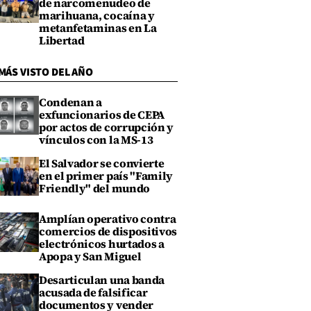
de narcomenudeo de
marihuana, cocaína y
metanfetaminas en La
Libertad
MÁS VISTO DEL AÑO
Condenan a
exfuncionarios de CEPA
por actos de corrupción y
vínculos con la MS-13
El Salvador se convierte
en el primer país "Family
Friendly" del mundo
Amplían operativo contra
comercios de dispositivos
electrónicos hurtados a
Apopa y San Miguel
Desarticulan una banda
acusada de falsificar
documentos y vender