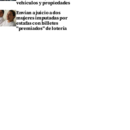
vehículos y propiedades
Envían a juicio a dos
mujeres imputadas por
estafas con billetes
"premiados" de lotería