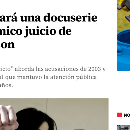
nará una docuserie
mico juicio de
son
icto” aborda las acusaciones de 2003 y
ial que mantuvo la atención pública
años.
NO