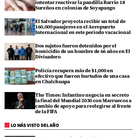
intentar reactivar la pandilla Barrio 18
Sureños en colonias de Soyapango
El Salvador proyecta recibir un total de
160,000 pasajeros en el Aeropuerto
Internacional en este periodo vacacional
Dos sujetos fueron detenidos por el
homicidio de un hombre de 66 años en El
Divisadero
Policía recupera más de $1,000 en
efectivo que fueron hurtados de una casa
en Chalchuapa
The Times: Infantino negocia en secreto
la final del Mundial 2030 con Marruecos a
cambio de apoyo para reelegirse al frente
de la FIFA
LO MÁS VISTO DEL AÑO