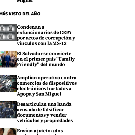
Miguel
MÁS VISTO DEL AÑO
Condenan a
exfuncionarios de CEPA
por actos de corrupción y
vínculos con la MS-13
El Salvador se convierte
en el primer país "Family
Friendly" del mundo
Amplían operativo contra
comercios de dispositivos
electrónicos hurtados a
Apopa y San Miguel
Desarticulan una banda
acusada de falsificar
documentos y vender
vehículos y propiedades
Envían a juicio a dos