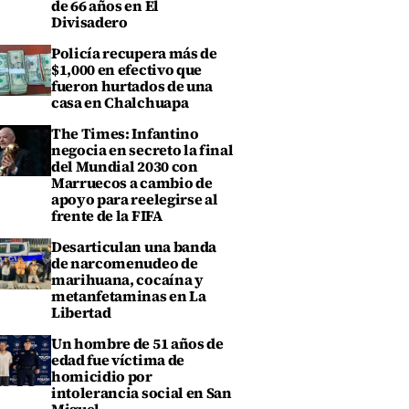
de 66 años en El
Divisadero
Policía recupera más de
$1,000 en efectivo que
fueron hurtados de una
casa en Chalchuapa
The Times: Infantino
negocia en secreto la final
del Mundial 2030 con
Marruecos a cambio de
apoyo para reelegirse al
frente de la FIFA
Desarticulan una banda
de narcomenudeo de
marihuana, cocaína y
metanfetaminas en La
Libertad
Un hombre de 51 años de
edad fue víctima de
homicidio por
intolerancia social en San