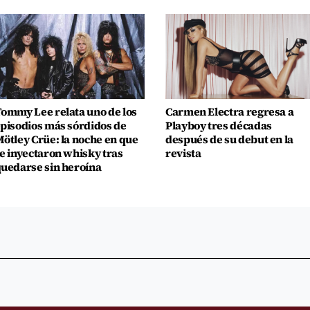
ommy Lee relata uno de los
Carmen Electra regresa a
pisodios más sórdidos de
Playboy tres décadas
ötley Crüe: la noche en que
después de su debut en la
e inyectaron whisky tras
revista
uedarse sin heroína