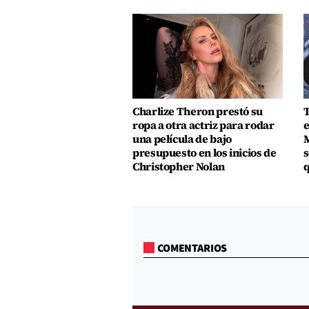
Charlize Theron prestó su
T
ropa a otra actriz para rodar
e
una película de bajo
M
presupuesto en los inicios de
s
Christopher Nolan
q
COMENTARIOS