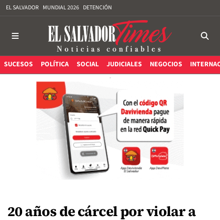
EL SALVADOR
MUNDIAL 2026
DETENCIÓN
SUCESOS
POLÍTICA
SOCIAL
JUDICIALES
NEGOCIOS
INTERNA
20 años de cárcel por violar a